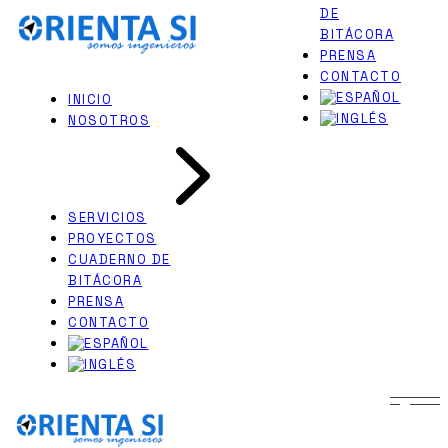
DE
Skip
PERITAJES JUDICIALES
to
BITÁCORA
INGENIERÍA NAVAL
the
PRENSA
content
CONTACTO
INICIO
NOSOTROS
SERVICIOS
PROYECTOS
CUADERNO DE
BITÁCORA
PRENSA
CONTACTO