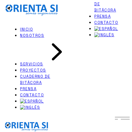
DE
Skip
PERITAJES JUDICIALES
to
BITÁCORA
INGENIERÍA NAVAL
the
PRENSA
content
CONTACTO
INICIO
NOSOTROS
SERVICIOS
PROYECTOS
CUADERNO DE
BITÁCORA
PRENSA
CONTACTO