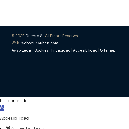
© 2025
Orienta SI
, All Rights Reserved
Web:
websquesuben.com
Aviso Legal
|
Cookies
|
Privacidad
|
Accesibilidad
|
Sitemap
Ir al contenido
Abrir barra de herramientas
Accesibilidad
Aumentar texto