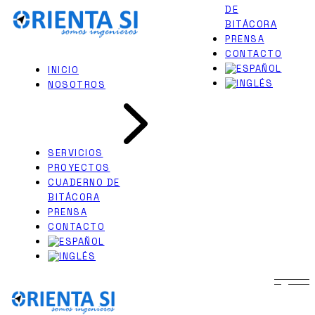
DE
Skip
PERITAJES JUDICIALES
to
BITÁCORA
INGENIERÍA NAVAL
the
PRENSA
content
CONTACTO
INICIO
NOSOTROS
SERVICIOS
PROYECTOS
CUADERNO DE
BITÁCORA
PRENSA
CONTACTO