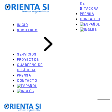
DE
Skip
PERITAJES JUDICIALES
to
BITÁCORA
INGENIERÍA NAVAL
the
PRENSA
content
CONTACTO
INICIO
NOSOTROS
SERVICIOS
PROYECTOS
CUADERNO DE
BITÁCORA
PRENSA
CONTACTO