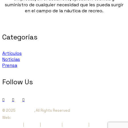
suministro de cualquier necesidad que les pueda surgir
en el campo de la náutica de recreo.
Categorías
Artículos
Noticias
Prensa
Follow Us
© 2025
Orienta SI
, All Rights Reserved
Web:
websquesuben.com
Aviso Legal
|
Cookies
|
Privacidad
|
Accesibilidad
|
Sitemap