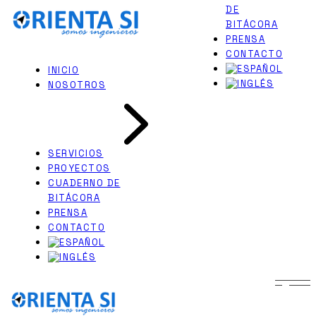
DE
Skip
PERITAJES JUDICIALES
to
BITÁCORA
INGENIERÍA NAVAL
the
PRENSA
content
CONTACTO
INICIO
NOSOTROS
SERVICIOS
PROYECTOS
CUADERNO DE
BITÁCORA
PRENSA
CONTACTO