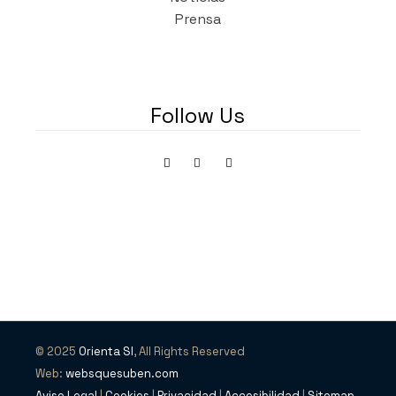
Prensa
Follow Us
© 2025
Orienta SI
, All Rights Reserved
Web:
websquesuben.com
Aviso Legal
|
Cookies
|
Privacidad
|
Accesibilidad
|
Sitemap