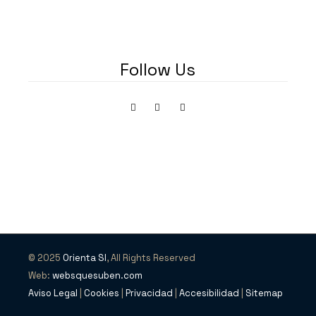
Follow Us
© 2025
Orienta SI
, All Rights Reserved
Web:
websquesuben.com
Aviso Legal
|
Cookies
|
Privacidad
|
Accesibilidad
|
Sitemap