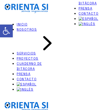
BITÁCORA
Skip
PERITAJES JUDICIALES
to
PRENSA
INGENIERÍA NAVAL
the
CONTACTO
content
Abrir barra de herramientas
INICIO
NOSOTROS
SERVICIOS
PROYECTOS
CUADERNO DE
BITÁCORA
PRENSA
CONTACTO