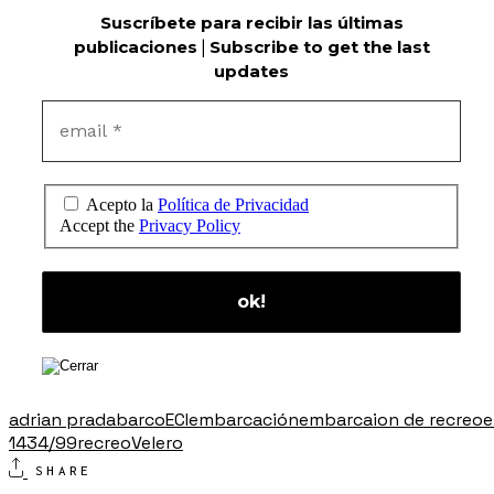
Suscríbete para recibir las últimas
publicaciones
|
Subscribe to get the last
updates
Acepto la
Política de Privacidad
Accept the
Privacy Policy
adrian prada
barco
ECI
embarcación
embarcaion de recreo
e
1434/99
recreo
Velero
SHARE