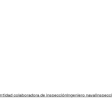
ntidad colaboradora de inspección
Ingeniero naval
inspecc