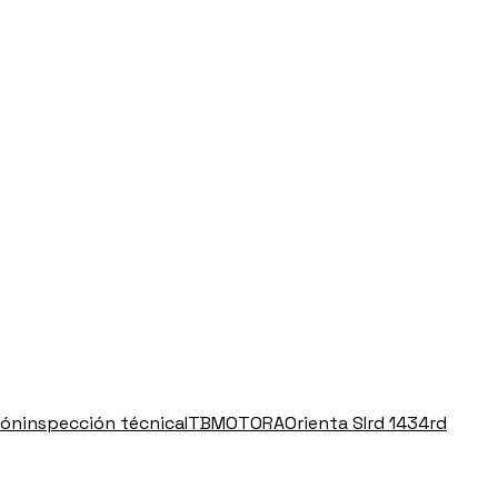
ión
inspección técnica
ITB
MOTORA
Orienta SI
rd 1434
rd