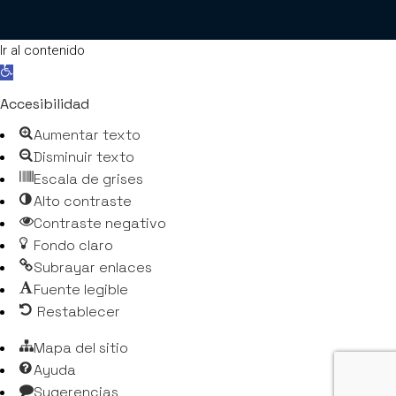
Ir al contenido
Abrir barra de herramientas
Accesibilidad
Aumentar texto
Disminuir texto
Escala de grises
Alto contraste
Contraste negativo
Fondo claro
Subrayar enlaces
Fuente legible
Restablecer
Mapa del sitio
Ayuda
Sugerencias