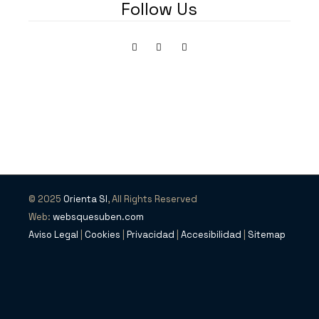
Follow Us
© 2025
Orienta SI
, All Rights Reserved
Web:
websquesuben.com
Aviso Legal
|
Cookies
|
Privacidad
|
Accesibilidad
|
Sitemap