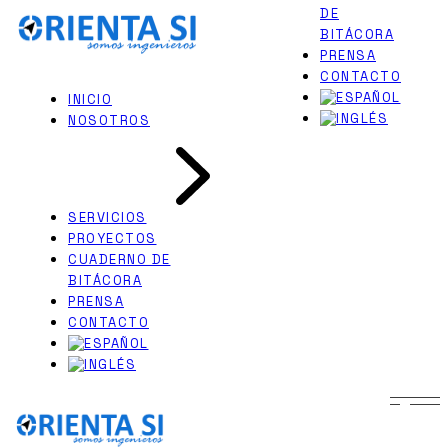
DE
Skip
PERITAJES JUDICIALES
to
BITÁCORA
INGENIERÍA NAVAL
the
PRENSA
content
CONTACTO
INICIO
NOSOTROS
SERVICIOS
PROYECTOS
CUADERNO DE
BITÁCORA
PRENSA
CONTACTO